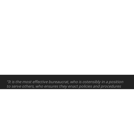
“It is the most effective bureaucrat, who is ostensibly in a position
to serve others, who ensures they enact policies and procedures
that serve to make it nearly impossible for others to force them to
do their job. ”
—
Matthew Karau
الصفحة الرئيسية
مشاريع
الدورات
hello@nyuad.io
البريد الإلكتروني:
أطروحات
هاتف (الإمارات العربية المتحدة):