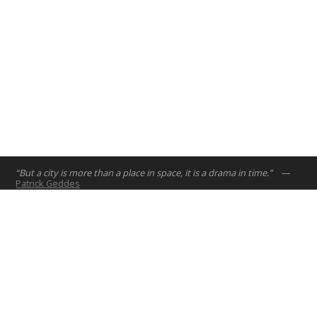
“But a city is more than a place in space, it is a drama in time.”
—
Patrick Geddes
الصفحة الرئيسية
مشاريع
الدورات
hello@nyuad.io
البريد الإلكتروني:
أطروحات
هاتف (الإمارات العربية المتحدة):
اشخاص
+97126284000
عن
عنوان:
Building A5, Room 015