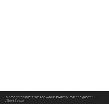
2017
– The Design and Innovation course is crafted to
introduce engineering design principles to first year
engineering students.
Abu Dhabi, UAE
2017
“Three great forces rule the world: stupidity, fear and greed.”
—
Albert Einstein