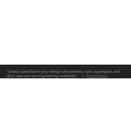
“Unless specified in your design documents, nails, superglue, and
duct tape are not engineering materials.”
—
Anonymous
الصفحة الرئيسية
مشاريع
الدورات
hello@nyuad.io
البريد الإلكتروني:
أطروحات
هاتف (الإمارات العربية المتحدة):
اشخاص
+97126284000
عن
عنوان:
Building A5, Room 015