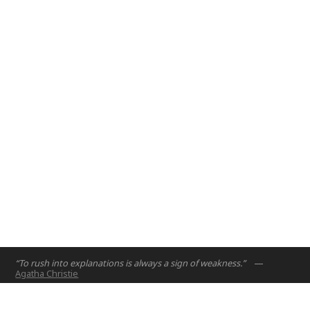
engineering students.
Abu Dhabi, UAE
2017
“To rush into explanations is always a sign of weakness.”
—
Agatha Christie
الصفحة الرئيسية