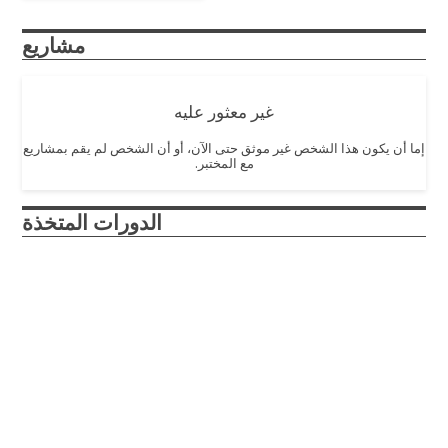
مشاريع
غير معثور عليه
إما أن يكون هذا الشخص غير موثق حتى الآن، أو أن الشخص لم يقم بمشاريع
مع المختبر.
الدورات المتخذة
Design and Innovation
2017
– The Design and Innovation course is crafted to
introduce engineering design principles to first year