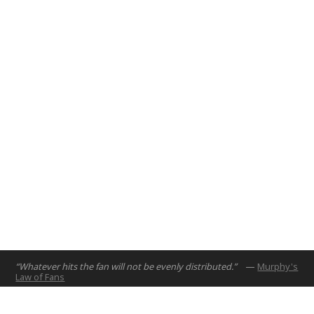
engineering students.
Abu Dhabi, UAE
2017
“Whatever hits the fan will not be evenly distributed.”
—
Murphy's
Law of Fans
الصفحة الرئيسية