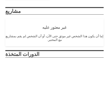
مشاريع
غير معثور عليه
إما أن يكون هذا الشخص غير موثق حتى الآن، أو أن الشخص لم يقم بمشاريع
مع المختبر.
الدورات المتخذة
Design and Innovation
2017
– The Design and Innovation course is crafted to
introduce engineering design principles to first year