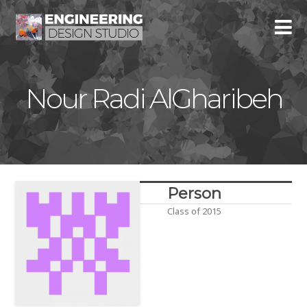
Nour Radi AlGharibeh
Person
Class of 2015