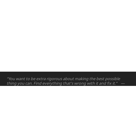
“You want to be extra rigorous about making the best possible
thing you can. Find everything that's wrong with it and fix it.”
—
Elon Musk
الصفحة الرئيسية
مشاريع
الدورات
hello@nyuad.io
البريد الإلكتروني:
أطروحات
هاتف (الإمارات العربية المتحدة):
اشخاص
+97126284000