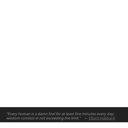
2017
– The Design and Innovation course is crafted to
introduce engineering design principles to first year
engineering students.
Abu Dhabi, UAE
2017
“Every human is a damn fool for at least five minutes every day;
wisdom consists in not exceeding the limit.”
—
Elbert Hubbard