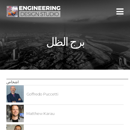
برج الظل
اشخاص
Goffredo Puccetti
Matthew Karau